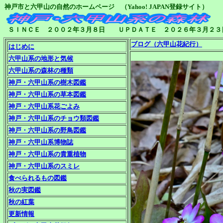
神戸市と六甲山の自然のホームページ （Yahoo! JAPAN登録サイト）
ＳＩＮＣＥ ２００２年３月８日 ＵＰＤＡＴＥ ２０２６年３月２３
ブログ（六甲山花紀行）
はじめに
六甲山系の地形と気候
六甲山系の森林の種類
神戸・六甲山系の樹木図鑑
神戸・六甲山系の草本図鑑
神戸・六甲山系花ごよみ
神戸・六甲山系のチョウ類図鑑
神戸・六甲山系の野鳥図鑑
神戸・六甲山系博物誌
神戸・六甲山系の貴重植物
神戸・六甲山系のスミレ
食べられるもの図鑑
秋の実図鑑
秋の紅葉
更新情報