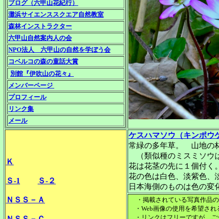
ブログ（六甲山花紀行）
灘浜サイエンススクエア自然教室
森林インストラクター
六甲山自然案内人の会
NPO法人 六甲山の自然を学ぼう会
コベルコの森の童話大賞
別館『伊吹山の花々』
メンバーページ
プロフィール
リンク集
メール
ケスハマソウ（キンポウ
常緑の多年草。 山地の
（類似種のミスミソウ
Ｋ
花は花茎の先に１個付く
花の色は白色、淡紫色、
Ｓ-1
Ｓ-２
日本海側のものは色の変
ＮＳＳ－Ａ
・掲載されている写真作品
・Web画像の使用を希望され
・リンクはフリーですが、ご
ＮＳＳ－Ｃ